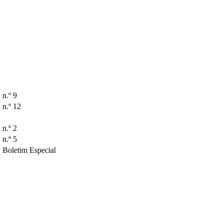
n.º 9
n.º 12
n.º 2
n.º 5
Boletim Especial