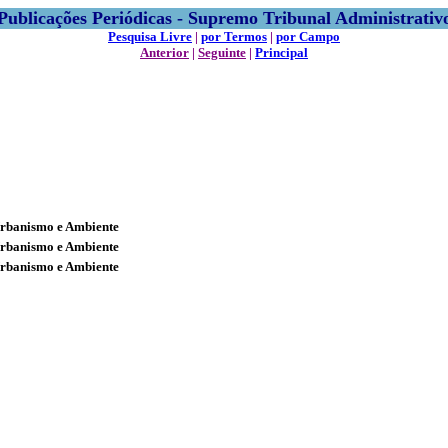
Publicações Periódicas - Supremo Tribunal Administrativ
Pesquisa Livre
|
por Termos
|
por Campo
Anterior
|
Seguinte
|
Principal
Urbanismo e Ambiente
Urbanismo e Ambiente
Urbanismo e Ambiente