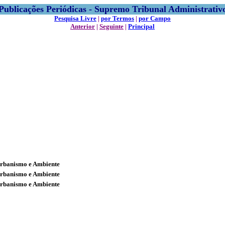
Publicações Periódicas - Supremo Tribunal Administrativ
Pesquisa Livre
|
por Termos
|
por Campo
Anterior
|
Seguinte
|
Principal
Urbanismo e Ambiente
Urbanismo e Ambiente
Urbanismo e Ambiente