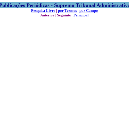
Publicações Periódicas - Supremo Tribunal Administrativ
Pesquisa Livre
|
por Termos
|
por Campo
Anterior
|
Seguinte
|
Principal