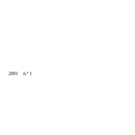
2001
n.º 1