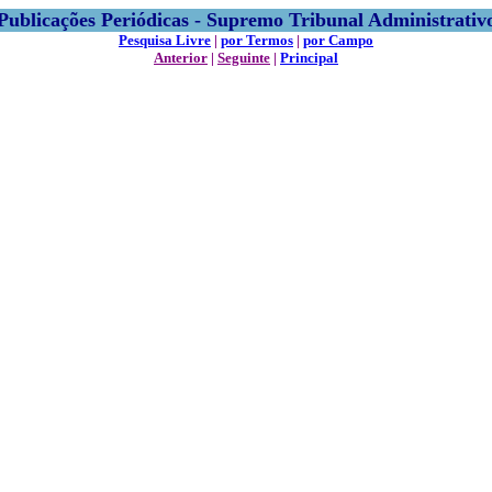
Publicações Periódicas - Supremo Tribunal Administrativ
Pesquisa Livre
|
por Termos
|
por Campo
Anterior
|
Seguinte
|
Principal