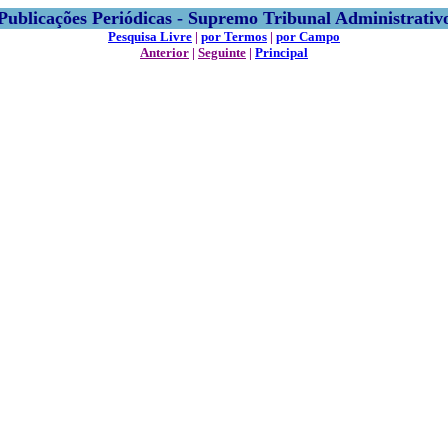
Publicações Periódicas - Supremo Tribunal Administrativ
Pesquisa Livre
|
por Termos
|
por Campo
Anterior
|
Seguinte
|
Principal