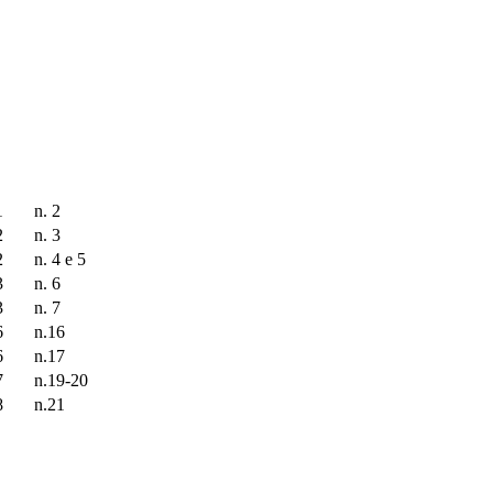
1
n. 2
2
n. 3
2
n. 4 e 5
3
n. 6
3
n. 7
6
n.16
6
n.17
7
n.19-20
8
n.21