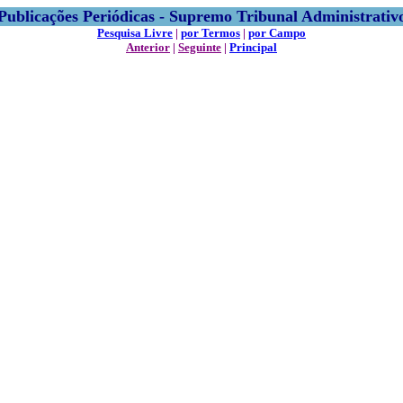
Publicações Periódicas - Supremo Tribunal Administrativ
Pesquisa Livre
|
por Termos
|
por Campo
Anterior
|
Seguinte
|
Principal