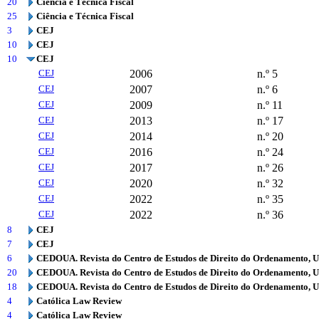
20
Ciência e Técnica Fiscal
25
Ciência e Técnica Fiscal
3
CEJ
10
CEJ
10
CEJ
CEJ
2006
n.º 5
CEJ
2007
n.º 6
CEJ
2009
n.º 11
CEJ
2013
n.º 17
CEJ
2014
n.º 20
CEJ
2016
n.º 24
CEJ
2017
n.º 26
CEJ
2020
n.º 32
CEJ
2022
n.º 35
CEJ
2022
n.º 36
8
CEJ
7
CEJ
6
CEDOUA. Revista do Centro de Estudos de Direito do Ordenamento, 
20
CEDOUA. Revista do Centro de Estudos de Direito do Ordenamento, 
18
CEDOUA. Revista do Centro de Estudos de Direito do Ordenamento, 
4
Católica Law Review
4
Católica Law Review