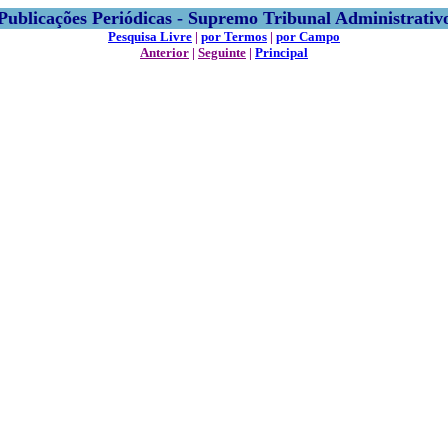
Publicações Periódicas - Supremo Tribunal Administrativ
Pesquisa Livre
|
por Termos
|
por Campo
Anterior
|
Seguinte
|
Principal