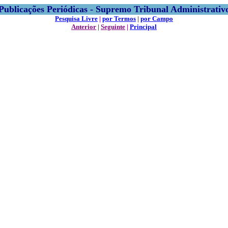
Publicações Periódicas - Supremo Tribunal Administrativ
Pesquisa Livre
|
por Termos
|
por Campo
Anterior
|
Seguinte
|
Principal