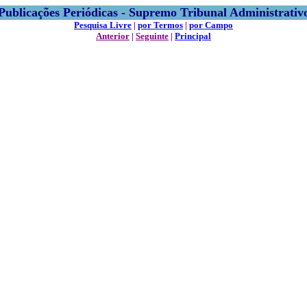
Publicações Periódicas - Supremo Tribunal Administrativ
Pesquisa Livre
|
por Termos
|
por Campo
Anterior
|
Seguinte
|
Principal