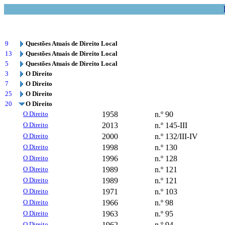
9
Questões Atuais de Direito Local
13
Questões Atuais de Direito Local
5
Questões Atuais de Direito Local
3
O Direito
7
O Direito
25
O Direito
20
O Direito
O Direito
1958
n.º 90
O Direito
2013
n.º 145-III
O Direito
2000
n.º 132/III-IV
O Direito
1998
n.º 130
O Direito
1996
n.º 128
O Direito
1989
n.º 121
O Direito
1989
n.º 121
O Direito
1971
n.º 103
O Direito
1966
n.º 98
O Direito
1963
n.º 95
O Direito
1962
n.º 94