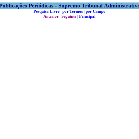
Publicações Periódicas - Supremo Tribunal Administrativ
Pesquisa Livre
|
por Termos
|
por Campo
Anterior
|
Seguinte
|
Principal