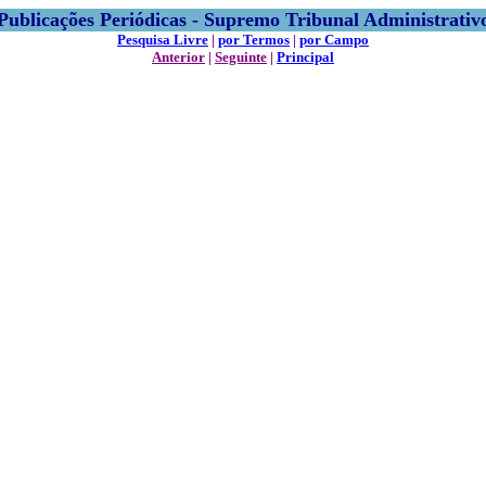
Publicações Periódicas - Supremo Tribunal Administrativ
Pesquisa Livre
|
por Termos
|
por Campo
Anterior
|
Seguinte
|
Principal