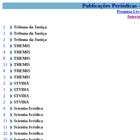
Publicações Periódicas
Pesquisa Liv
Anteri
2
Tribuna da Justiça
1
Tribuna da Justiça
2
Tribuna da Justiça
1
THEMIS
4
THEMIS
8
THEMIS
11
THEMIS
9
THEMIS
3
THEMIS
2
STVDIA
1
STVDIA
2
STVDIA
2
STVDIA
4
Scientia Ivridica
4
Scientia Ivridica
11
Scientia Ivridica
11
Scientia Ivridica
22
Scientia Ivridica
35
Scientia Ivridica