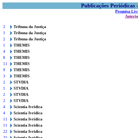
Publicações Periódicas
Pesquisa Liv
Anteri
2
Tribuna da Justiça
1
Tribuna da Justiça
2
Tribuna da Justiça
1
THEMIS
4
THEMIS
8
THEMIS
11
THEMIS
9
THEMIS
3
THEMIS
2
STVDIA
1
STVDIA
2
STVDIA
2
STVDIA
4
Scientia Ivridica
4
Scientia Ivridica
11
Scientia Ivridica
11
Scientia Ivridica
22
Scientia Ivridica
35
Scientia Ivridica