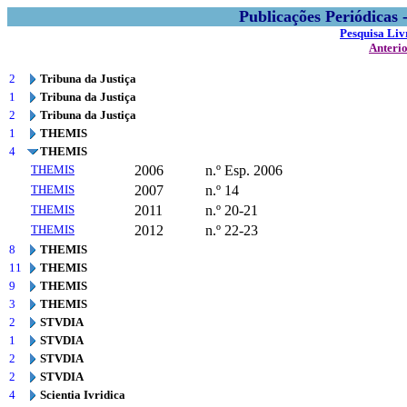
Publicações Periódicas
Pesquisa Liv
Anteri
2
Tribuna da Justiça
1
Tribuna da Justiça
2
Tribuna da Justiça
1
THEMIS
4
THEMIS
THEMIS
2006
n.º Esp. 2006
THEMIS
2007
n.º 14
THEMIS
2011
n.º 20-21
THEMIS
2012
n.º 22-23
8
THEMIS
11
THEMIS
9
THEMIS
3
THEMIS
2
STVDIA
1
STVDIA
2
STVDIA
2
STVDIA
4
Scientia Ivridica