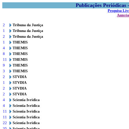
Publicações Periódicas
Pesquisa Liv
Anteri
2
Tribuna da Justiça
1
Tribuna da Justiça
2
Tribuna da Justiça
1
THEMIS
4
THEMIS
8
THEMIS
11
THEMIS
9
THEMIS
3
THEMIS
2
STVDIA
1
STVDIA
2
STVDIA
2
STVDIA
4
Scientia Ivridica
4
Scientia Ivridica
11
Scientia Ivridica
11
Scientia Ivridica
22
Scientia Ivridica
35
Scientia Ivridica