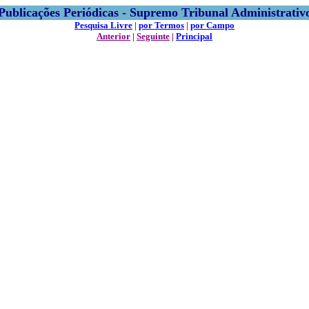
Publicações Periódicas - Supremo Tribunal Administrativ
Pesquisa Livre
|
por Termos
|
por Campo
Anterior
|
Seguinte
|
Principal