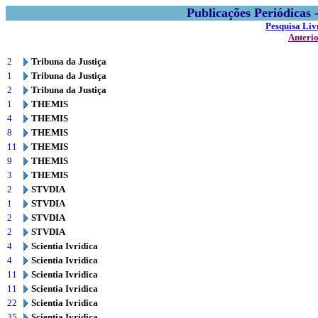
Publicações Periódicas
Pesquisa Liv
Anteri
2
Tribuna da Justiça
1
Tribuna da Justiça
2
Tribuna da Justiça
1
THEMIS
4
THEMIS
8
THEMIS
11
THEMIS
9
THEMIS
3
THEMIS
2
STVDIA
1
STVDIA
2
STVDIA
2
STVDIA
4
Scientia Ivridica
4
Scientia Ivridica
11
Scientia Ivridica
11
Scientia Ivridica
22
Scientia Ivridica
35
Scientia Ivridica