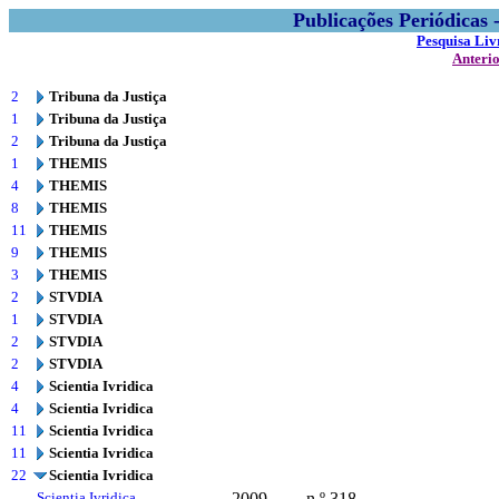
Publicações Periódicas
Pesquisa Liv
Anteri
2
Tribuna da Justiça
1
Tribuna da Justiça
2
Tribuna da Justiça
1
THEMIS
4
THEMIS
8
THEMIS
11
THEMIS
9
THEMIS
3
THEMIS
2
STVDIA
1
STVDIA
2
STVDIA
2
STVDIA
4
Scientia Ivridica
4
Scientia Ivridica
11
Scientia Ivridica
11
Scientia Ivridica
22
Scientia Ivridica
Scientia Ivridica
2009
n.º 318