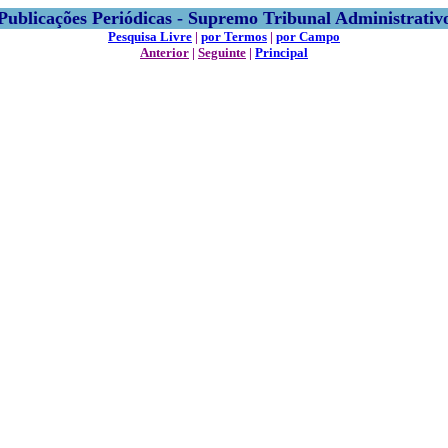
Publicações Periódicas - Supremo Tribunal Administrativ
Pesquisa Livre
|
por Termos
|
por Campo
Anterior
|
Seguinte
|
Principal