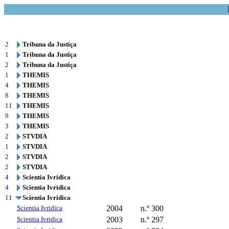
2
Tribuna da Justiça
1
Tribuna da Justiça
2
Tribuna da Justiça
1
THEMIS
4
THEMIS
8
THEMIS
11
THEMIS
9
THEMIS
3
THEMIS
2
STVDIA
1
STVDIA
2
STVDIA
2
STVDIA
4
Scientia Ivridica
4
Scientia Ivridica
11
Scientia Ivridica
Scientia Ivridica
2004
n.º 300
Scientia Ivridica
2003
n.º 297