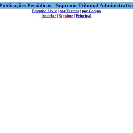
Publicações Periódicas - Supremo Tribunal Administrativ
Pesquisa Livre
|
por Termos
|
por Campo
Anterior
|
Seguinte
|
Principal