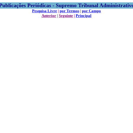
Publicações Periódicas - Supremo Tribunal Administrativ
Pesquisa Livre
|
por Termos
|
por Campo
Anterior
|
Seguinte
|
Principal