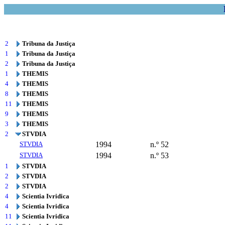
2
Tribuna da Justiça
1
Tribuna da Justiça
2
Tribuna da Justiça
1
THEMIS
4
THEMIS
8
THEMIS
11
THEMIS
9
THEMIS
3
THEMIS
2
STVDIA
STVDIA
1994
n.º 52
STVDIA
1994
n.º 53
1
STVDIA
2
STVDIA
2
STVDIA
4
Scientia Ivridica
4
Scientia Ivridica
11
Scientia Ivridica