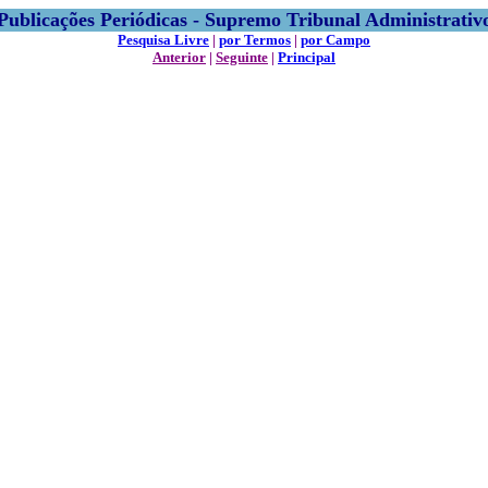
Publicações Periódicas - Supremo Tribunal Administrativ
Pesquisa Livre
|
por Termos
|
por Campo
Anterior
|
Seguinte
|
Principal