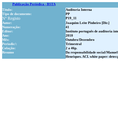
Publicação Periódica - BSTA
Titulo:
Auditoria Interna
Tipo de documento:
PP
Nº Registo
P19_11
Autor:
Joaquim Leite Pinheiro [Dir.]
Numer
ação:
41
Editor:
Instituto português de auditoria in
Ano:
2010
Mês:
Outubro/Dezembro
Periodic/:
Trimestral
Colação:
2 a 46p.
Resumo
Da responsabilidade social/Manuel
Henriques. ACL white paper: detecç