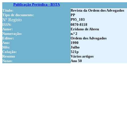
Publicação Periódica - BSTA
Titulo:
Revista da Ordem dos Advogados
Tipo de documento:
PP
Nº Registo
P95_103
ISSN:
0870-8118
Autor:
Eridano de Abreu
Numer
ação:
n.º 2
Editor:
Ordem dos Advogados
Ano:
1990
Mês:
Julho
Colação:
521p
Resumo
Vários artigos
Notas:
Ano 50