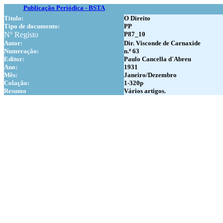
Publicação Periódica - BSTA
Titulo:
O Direito
Tipo de documento:
PP
Nº Registo
P87_10
Autor:
Dir. Visconde de Carnaxide
Numer
ação:
n.º 63
Editor:
Paulo Cancella d´Abreu
Ano:
1931
Mês:
Janeiro/Dezembro
Colação:
1-320p
Resumo
Vários artigos.