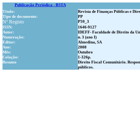
Publicação Periódica - BSTA
Titulo:
Revista de Finanças Públicas e Dire
Tipo de documento:
PP
Nº Registo
P59_3
ISSN:
1646-9127
Autor:
IDEFF- Faculdade de Direito da Un
Numer
ação:
n. 3 (ano I)
Editor:
Almedina, SA
Ano:
2008
Mês:
Outubro
Colação:
1-326p.
Resumo
Direito Fiscal Comunitário. Respon
públicos.