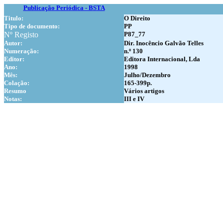
Publicação Periódica - BSTA
Titulo:
O Direito
Tipo de documento:
PP
Nº Registo
P87_77
Autor:
Dir. Inocêncio Galvão Telles
Numer
ação:
n.º 130
Editor:
Editora Internacional, Lda
Ano:
1998
Mês:
Julho/Dezembro
Colação:
165-399p.
Resumo
Vários artigos
Notas:
III e IV