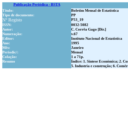
Publicação Periódica - BSTA
Titulo:
Boletim Mensal de Estatística
Tipo de documento:
PP
Nº Registo
P53_19
ISSN:
0032-5082
Autor:
C. Corrêa Gago [Dir.]
Numer
ação:
v.67
Editor:
Instituto Nacional de Estatística
Ano:
1995
Mês:
Janeiro
Periodic/:
Mensal
Colação:
1 a 71p.
Resumo
Índice: 1. Síntese Económica; 2. Co
5. Industria e construção; 6. Comér