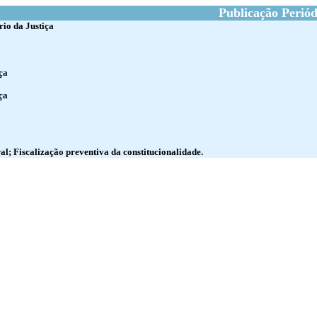
Publicação Periód
rio da Justiça
ça
ça
al; Fiscalização preventiva da constitucionalidade.