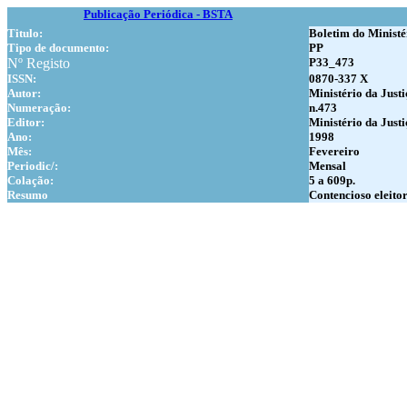
Publicação Periódica - BSTA
Titulo:
Boletim do Ministé
Tipo de documento:
PP
Nº Registo
P33_473
ISSN:
0870-337 X
Autor:
Ministério da Justi
Numer
ação:
n.473
Editor:
Ministério da Justi
Ano:
1998
Mês:
Fevereiro
Periodic/:
Mensal
Colação:
5 a 609p.
Resumo
Contencioso eleitor