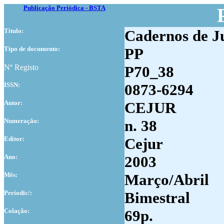
Publicação Periódica - BSTA
Titulo:
Cadernos de Ju
Tipo de documento:
PP
Nº Registo
P70_38
ISSN:
0873-6294
Autor:
CEJUR
Numer
ação:
n. 38
Editor:
Cejur
Ano:
2003
Mês:
Março/Abril
Periodic/:
Bimestral
Colação:
69p.