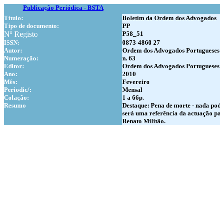
Publicação Periódica - BSTA
Titulo:
Boletim da Ordem dos Advogados
Tipo de documento:
PP
Nº Registo
P58_51
ISSN:
0873-4860 27
Autor:
Ordem dos Advogados Portugueses
Numer
ação:
n. 63
Editor:
Ordem dos Advogados Portugueses
Ano:
2010
Mês:
Fevereiro
Periodic/:
Mensal
Colação:
1 a 66p.
Resumo
Destaque: Pena de morte - nada pod
será uma referência da actuação pa
Renato Militão.