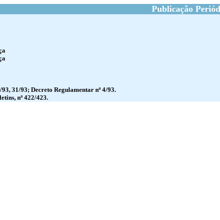
Publicação Periód
ça
ça
0/93, 31/93; Decreto Regulamentar nº 4/93.
etins, nº 422/423.