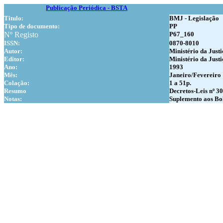
Publicação Periódica - BSTA
Titulo:
BMJ - Legislação
Tipo de documento:
PP
Nº Registo
P67_160
ISSN:
0870-8010
Autor:
Ministério da Justi
Editor:
Ministério da Justi
Ano:
1993
Mês:
Janeiro/Fevereiro
Colação:
1 a 51p.
Resumo
Decretos-Leis nº 3
Notas:
Suplemento aos Bol