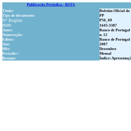
Publicação Periódica - BSTA
Titulo:
Boletim Oficial do
Tipo de documento:
PP
Nº Registo
P56_69
ISSN:
1645-3387
Autor:
Banco de Portugal
Numer
ação:
n. 12
Editor:
Banco de Portugal
Ano:
2007
Mês:
Dezembro
Periodic/:
Mensal
Resumo
Índice: Apresentaçã