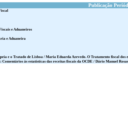
Publicação Periód
Fiscal
Fiscais e Aduaneiros
ria e Aduaneira
peia e o Tratado de Lisboa / Maria Eduarda Azevedo. O Tratamento fiscal dos 
s: Comentários às estatísticas das receitas fiscais da OCDE / Dário Manuel Ros