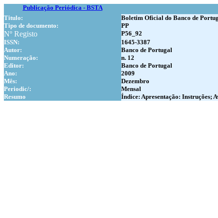
Publicação Periódica - BSTA
Titulo:
Boletim Oficial do Banco de Portu
Tipo de documento:
PP
Nº Registo
P56_92
ISSN:
1645-3387
Autor:
Banco de Portugal
Numer
ação:
n. 12
Editor:
Banco de Portugal
Ano:
2009
Mês:
Dezembro
Periodic/:
Mensal
Resumo
Índice: Apresentação: Instruções; A