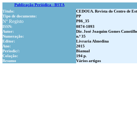
Publicação Periódica - BSTA
Titulo:
CEDOUA. Revista do Centro de Est
Tipo de documento:
PP
Nº Registo
P86_35
ISSN:
0874-1093
Autor:
Dir. José Joaquim Gomes Canotilh
Numer
ação:
n.º 35
Editor:
Livraria Almedina
Ano:
2015
Periodic/:
Bianual
Colação:
194 p.
Resumo
Vários artigos