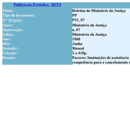
Publicação Periódica - BSTA
Titulo:
Boletim do Ministério da Justiça
Tipo de documento:
PP
Nº Registo
P33_97
Autor:
Ministério da Justiça
Numer
ação:
n. 97
Editor:
Ministério da Justiça
Ano:
1960
Mês:
Junho
Periodic/:
Mensal
Colação:
5 a 418p.
Resumo
Parecer: Instituições de assistênci
competência para o cancelamento d