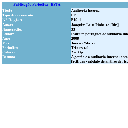
Publicação Periódica - BSTA
Titulo:
Auditoria Interna
Tipo de documento:
PP
Nº Registo
P19_4
Autor:
Joaquim Leite Pinheiro [Dir.]
Numer
ação:
33
Editor:
Instituto português de auditoria in
Ano:
2009
Mês:
Janeiro/Março
Periodic/:
Trimestral
Colação:
2 a 33p.
Resumo
A gestão e a auditoria interna: an
facilities - módulo de análise de 