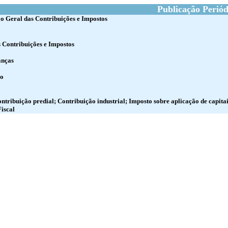
Publicação Periód
o Geral das Contribuições e Impostos
 Contribuições e Impostos
anças
ro
ntribuição predial; Contribuição industrial; Imposto sobre aplicação de capitai
Fiscal