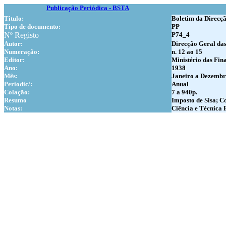
Publicação Periódica - BSTA
Titulo:
Boletim da Direcçã
Tipo de documento:
PP
Nº Registo
P74_4
Autor:
Direcção Geral das
Numer
ação:
n. 12 ao 15
Editor:
Ministério das Fin
Ano:
1938
Mês:
Janeiro a Dezemb
Periodic/:
Anual
Colação:
7 a 940p.
Resumo
Imposto de Sisa; Co
Notas:
Ciência e Técnica 