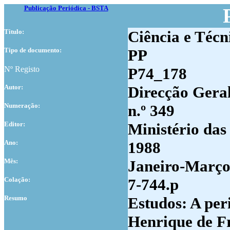
Publicação Periódica - BSTA
Titulo:
Ciência e Técn
Tipo de documento:
PP
Nº Registo
P74_178
Autor:
Direcção Geral
Numer
ação:
n.º 349
Editor:
Ministério das
Ano:
1988
Mês:
Janeiro-Març
Colação:
7-744.p
Resumo
Estudos: A per
Henrique de Fr