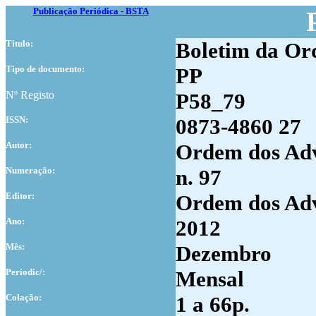
Publicação Periódica - BSTA
Titulo:
Boletim da Or
Tipo de documento:
PP
Nº Registo
P58_79
ISSN:
0873-4860 27
Autor:
Ordem dos Adv
Numer
ação:
n. 97
Editor:
Ordem dos Adv
Ano:
2012
Mês:
Dezembro
Periodic/:
Mensal
Colação:
1 a 66p.