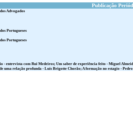
Publicação Periód
 dos Advogados
dos Portugueses
dos Portugueses
io - entrevista com Rui Medeiros; Um saber de experiência feito - Miguel Almeid
e uma relação profunda - Luís Brigotte Chorão; A formação no estagio - Pedr