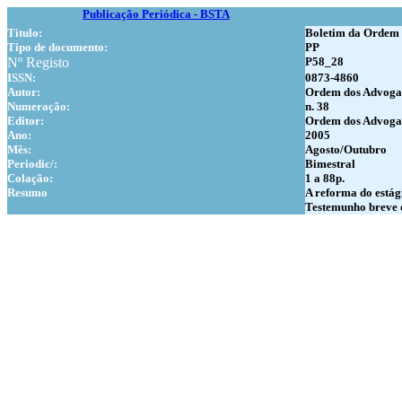
Publicação Periódica - BSTA
Titulo:
Boletim da Ordem
Tipo de documento:
PP
Nº Registo
P58_28
ISSN:
0873-4860
Autor:
Ordem dos Advoga
Numer
ação:
n. 38
Editor:
Ordem dos Advoga
Ano:
2005
Mês:
Agosto/Outubro
Periodic/:
Bimestral
Colação:
1 a 88p.
Resumo
A reforma do estág
Testemunho breve d