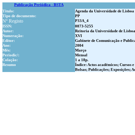
Publicação Periódica - BSTA
Titulo:
Agenda da Universidade de Lisboa
Tipo de documento:
PP
Nº Registo
P33A_4
ISSN:
0873-5255
Autor:
Reitoria da Universidade de Lisbo
Numer
ação:
XVI
Editor:
Gabinete de Comunicação e Publica
Ano:
2004
Mês:
Março
Periodic/:
Mensal
Colação:
1 a 18p.
Resumo
Índice: Actos académicos; Cursos e
Bolsas; Publicações; Exposições; Ac