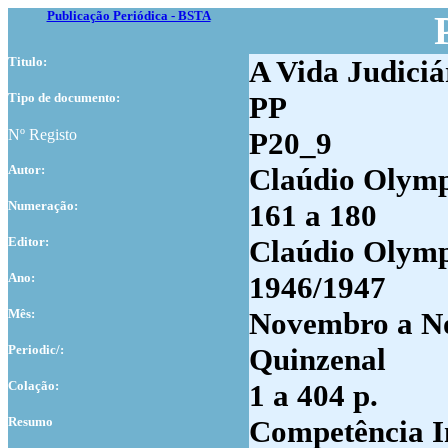
Publicação Periódica - BSTA
Titulo:
A Vida Judiciá
Tipo de documento:
PP
Nº Registo
P20_9
Autor:
Claúdio Olympi
Numer
ação:
161 a 180
Editor:
Claúdio Olym
Ano:
1946/1947
Mês:
Novembro a N
Periodic/:
Quinzenal
Colação:
1 a 404 p.
Resumo
Competência In