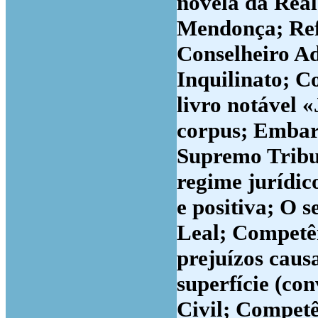
novela da Real
Mendonça; Refo
Conselheiro Ad
Inquilinato; C
livro notável 
corpus; Embarg
Supremo Tribun
regime jurídic
e positiva; O s
Leal; Competên
prejuízos caus
superfície (co
Civil; Competê