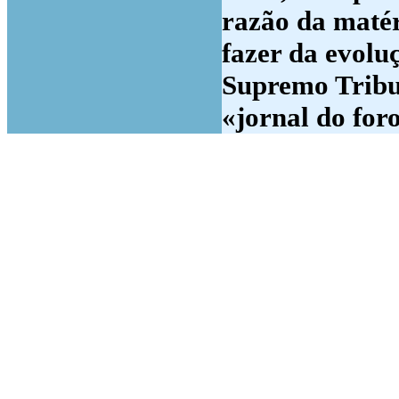
razão da matér
fazer da evolu
Supremo Tribun
«jornal do for