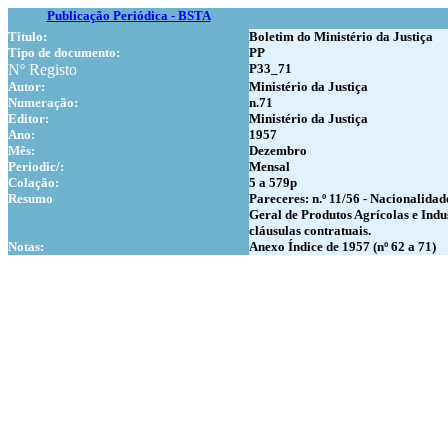
Publicação Periódica - BSTA
Titulo:
Boletim do Ministério da Justiça
Tipo de documento:
PP
Nº Registo
P33_71
Autor:
Ministério da Justiça
Numer
ação:
n.71
Editor:
Ministério da Justiça
Ano:
1957
Mês:
Dezembro
Periodic/:
Mensal
Colação:
5 a 579p
Resumo
Pareceres: n.º 11/56 - Nacionalidade
Geral de Produtos Agrícolas e Indus
cláusulas contratuais.
Notas:
Anexo Índice de 1957 (nº 62 a 71)