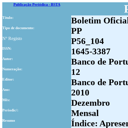
Publicação Periódica - BSTA
Titulo:
Boletim Oficia
Tipo de documento:
PP
Nº Registo
P56_104
ISSN:
1645-3387
Autor:
Banco de Port
Numer
ação:
12
Editor:
Banco de Port
Ano:
2010
Mês:
Dezembro
Periodic/:
Mensal
Resumo
Índice: Aprese