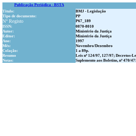
Publicação Periódica - BSTA
Titulo:
BMJ - Legislação
Tipo de documento:
PP
Nº Registo
P67_189
ISSN:
0870-8010
Autor:
Ministério da Justiça
Editor:
Ministério da Justiça
Ano:
1997
Mês:
Novembro/Dezembro
Colação:
1 a 89p.
Resumo
Leis nº 124/97, 127/97; Decretos-Le
Notas:
Suplemento aos Boletins, nº 470/47