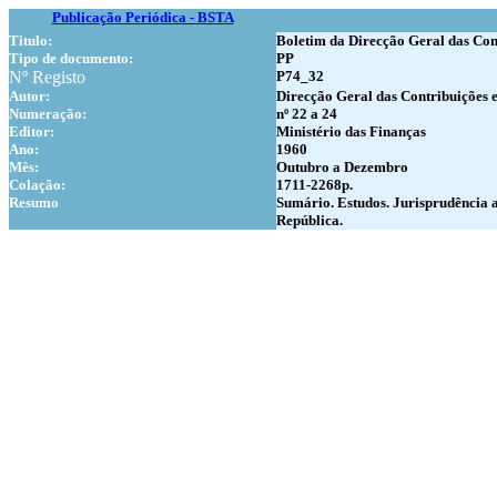
Publicação Periódica - BSTA
Titulo:
Boletim da Direcção Geral das Con
Tipo de documento:
PP
Nº Registo
P74_32
Autor:
Direcção Geral das Contribuições 
Numer
ação:
nº 22 a 24
Editor:
Ministério das Finanças
Ano:
1960
Mês:
Outubro a Dezembro
Colação:
1711-2268p.
Resumo
Sumário. Estudos. Jurisprudência 
República.