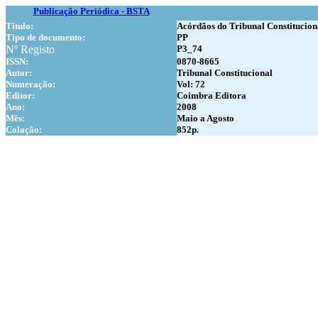
Publicação Periódica - BSTA
Titulo:
Acórdãos do Tribunal Constitucion
Tipo de documento:
PP
Nº Registo
P3_74
ISSN:
0870-8665
Autor:
Tribunal Constitucional
Numer
ação:
Vol: 72
Editor:
Coimbra Editora
Ano:
2008
Mês:
Maio a Agosto
Colação:
852p.