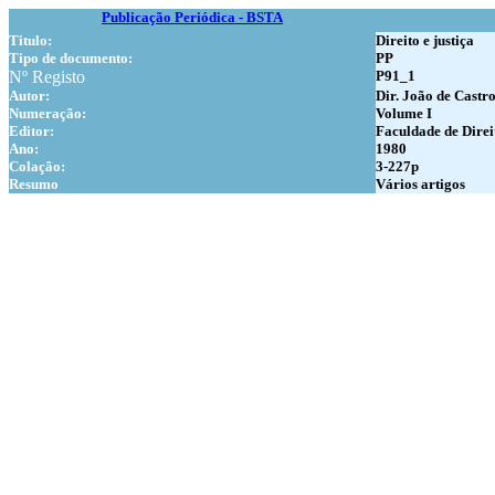
Publicação Periódica - BSTA
Titulo:
Direito e justiça
Tipo de documento:
PP
Nº Registo
P91_1
Autor:
Dir. João de Castr
Numer
ação:
Volume I
Editor:
Faculdade de Direi
Ano:
1980
Colação:
3-227p
Resumo
Vários artigos